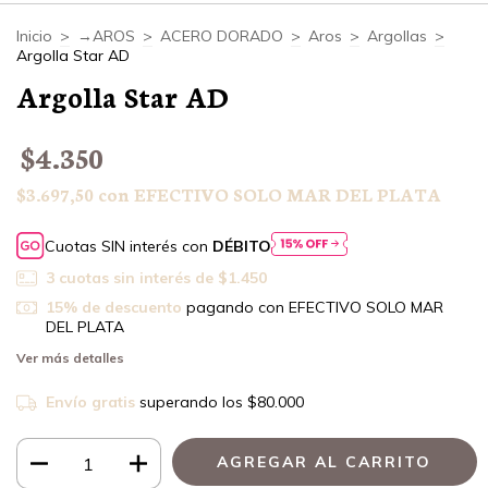
Inicio
>
→AROS
>
ACERO DORADO
>
Aros
>
Argollas
>
Argolla Star AD
Argolla Star AD
$4.350
$3.697,50
con
EFECTIVO SOLO MAR DEL PLATA
Cuotas SIN interés con
DÉBITO
3
cuotas sin interés de
$1.450
15% de descuento
pagando con EFECTIVO SOLO MAR
DEL PLATA
Ver más detalles
Envío gratis
superando los
$80.000