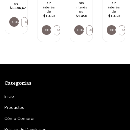
sin
sin
sin
de
interés
interés
interés
$1.196,67
de
de
de
$1.450
$1.450
$1.450
Categorías
Inicio
Productos
Cómo Comprar
Política de Devolución