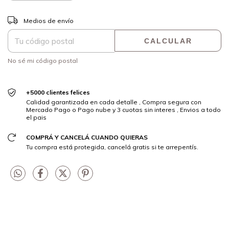
CAMBIAR CP
Entregas para el CP:
Medios de envío
CALCULAR
No sé mi código postal
+5000 clientes felices
Calidad garantizada en cada detalle , Compra segura con
Mercado Pago o Pago nube y 3 cuotas sin interes , Envios a todo
el pais
COMPRÁ Y CANCELÁ CUANDO QUIERAS
Tu compra está protegida, cancelá gratis si te arrepentís.