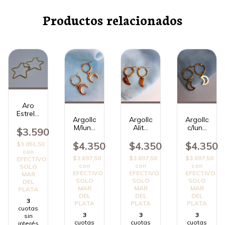
Productos relacionados
Aro
Estrella
Argolla
Argolla
Argolla
Gold
M/luna
Alita
c/luna
$3.590
AD
AD
AD
$4.350
$4.350
$4.350
$3.051,50
con
$3.697,50
$3.697,50
$3.697,50
EFECTIVO
con
con
con
SOLO
EFECTIVO
EFECTIVO
EFECTIVO
MAR
SOLO
SOLO
SOLO
DEL
MAR
MAR
MAR
PLATA
DEL
DEL
DEL
3
PLATA
PLATA
PLATA
cuotas
3
3
3
sin
cuotas
cuotas
cuotas
interés