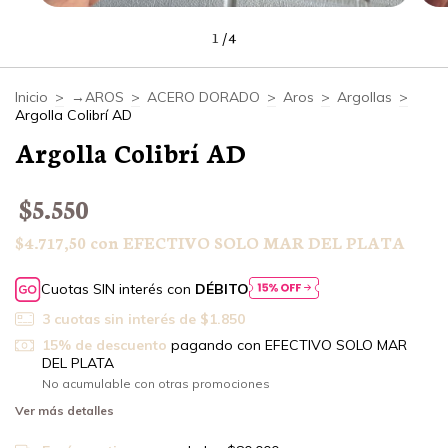
1
/
4
Inicio
>
→AROS
>
ACERO DORADO
>
Aros
>
Argollas
>
Argolla Colibrí AD
Argolla Colibrí AD
$5.550
$4.717,50
con
EFECTIVO SOLO MAR DEL PLATA
Cuotas SIN interés con
DÉBITO
3
cuotas sin interés de
$1.850
15% de descuento
pagando con EFECTIVO SOLO MAR
DEL PLATA
No acumulable con otras promociones
Ver más detalles