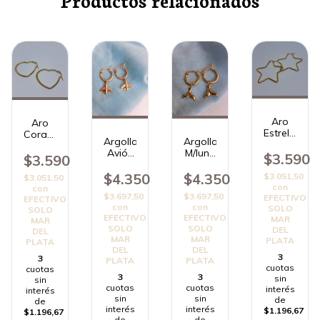
Aro
Aro
Estrella
Corazón
Argolla
Argolla
Gold
Medium
Avión
M/luna
$3.590
$3.590
AD
AD
$4.350
$4.350
$3.051,50
$3.051,50
con
con
$3.697,50
$3.697,50
EFECTIVO
EFECTIVO
con
con
SOLO
SOLO
EFECTIVO
EFECTIVO
MAR
MAR
SOLO
SOLO
DEL
DEL
MAR
MAR
PLATA
PLATA
DEL
DEL
3
3
PLATA
PLATA
cuotas
cuotas
3
3
sin
sin
cuotas
cuotas
interés
interés
sin
sin
de
de
interés
interés
$1.196,67
$1.196,67
de
de