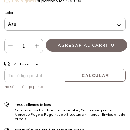
Envío gratis
superando los
$80.000
Color
CAMBIAR CP
Entregas para el CP:
Medios de envío
CALCULAR
No sé mi código postal
+5000 clientes felices
Calidad garantizada en cada detalle , Compra segura con
Mercado Pago o Pago nube y 3 cuotas sin interes , Envios a todo
el pais