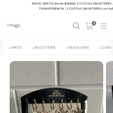
ENVIO GRATIS desde $80000, 3 CUOTAS SIN INTERES , 10% O
TRANSFERENCIA , 3 CUOTAS SIN INTERES con debito✨
0
→AROS
→BIJOUTERIE
→REGALERIA
→COMP