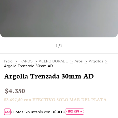
1
/
1
Inicio
>
→AROS
>
ACERO DORADO
>
Aros
>
Argollas
>
Argolla Trenzada 30mm AD
Argolla Trenzada 30mm AD
$4.350
$3.697,50
con
EFECTIVO SOLO MAR DEL PLATA
Cuotas SIN interés con
DÉBITO