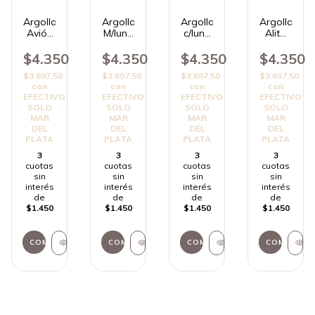
Argolla
Argolla
Argolla
Argolla
Avión
M/luna
c/luna
Alita
AD
AD
AD
AD
$4.350
$4.350
$4.350
$4.350
$3.697,50
$3.697,50
$3.697,50
$3.697,50
con
con
con
con
EFECTIVO
EFECTIVO
EFECTIVO
EFECTIVO
SOLO
SOLO
SOLO
SOLO
MAR
MAR
MAR
MAR
DEL
DEL
DEL
DEL
PLATA
PLATA
PLATA
PLATA
3
3
3
3
cuotas
cuotas
cuotas
cuotas
sin
sin
sin
sin
interés
interés
interés
interés
de
de
de
de
$1.450
$1.450
$1.450
$1.450