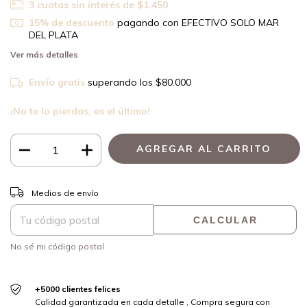
3
cuotas sin interés de
$1.450
15% de descuento
pagando con EFECTIVO SOLO MAR
DEL PLATA
Ver más detalles
Envío gratis
superando los
$80.000
¡No te lo pierdas, es el último!
CAMBIAR CP
Entregas para el CP:
Medios de envío
CALCULAR
No sé mi código postal
+5000 clientes felices
Calidad garantizada en cada detalle , Compra segura con