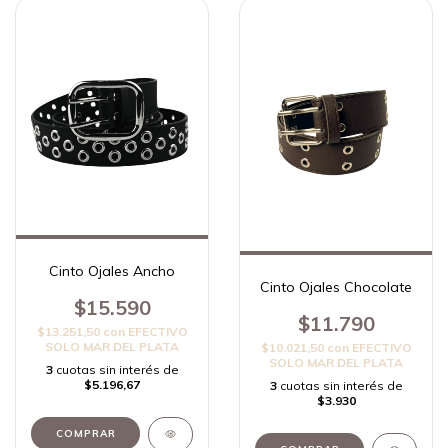
Cinto Ojales Ancho
Cinto Ojales Chocolate
$15.590
$11.790
$13.251,50
con
EFECTIVO
SOLO MAR DEL PLATA
$10.021,50
con
EFECTIVO
SOLO MAR DEL PLATA
3
cuotas sin interés de
$5.196,67
3
cuotas sin interés de
$3.930