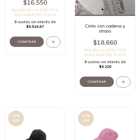
$16.550
$14.067,50
con
EFECTIVO
SOLO MAR DEL PLATA
3
cuotas sin interés de
Cinto con cadena y
$5.516,67
strass
$18.660
$15.861
con
EFECTIVO
SOLO MAR DEL PLATA
3
cuotas sin interés de
$6.220
COMPRAR
17
%
17
%
OFF
OFF