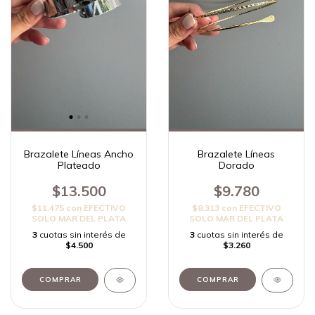
Brazalete Líneas Ancho
Brazalete Líneas
Plateado
Dorado
$13.500
$9.780
$11.475
con
EFECTIVO
$8.313
con
EFECTIVO
SOLO MAR DEL PLATA
SOLO MAR DEL PLATA
3
cuotas sin interés de
3
cuotas sin interés de
$4.500
$3.260