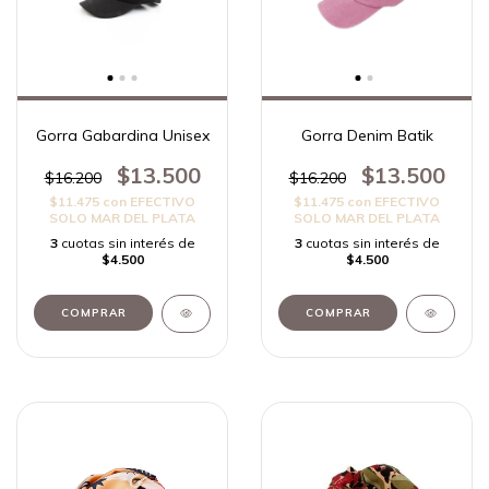
Gorra Gabardina Unisex
Gorra Denim Batik
$13.500
$13.500
$16.200
$16.200
$11.475
con
EFECTIVO
$11.475
con
EFECTIVO
SOLO MAR DEL PLATA
SOLO MAR DEL PLATA
3
cuotas sin interés de
3
cuotas sin interés de
$4.500
$4.500