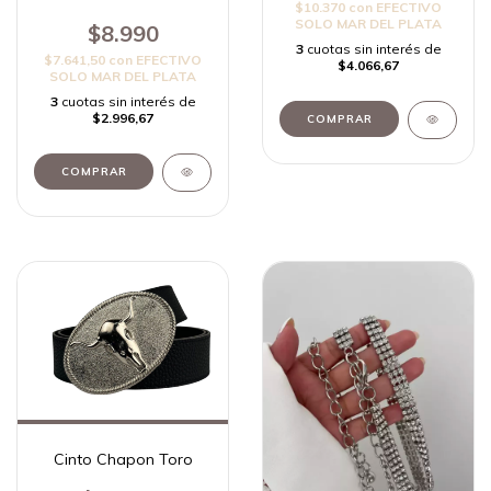
$10.370
con
EFECTIVO
SOLO MAR DEL PLATA
$8.990
3
cuotas sin interés de
$7.641,50
con
EFECTIVO
$4.066,67
SOLO MAR DEL PLATA
3
cuotas sin interés de
$2.996,67
Cinto Chapon Toro