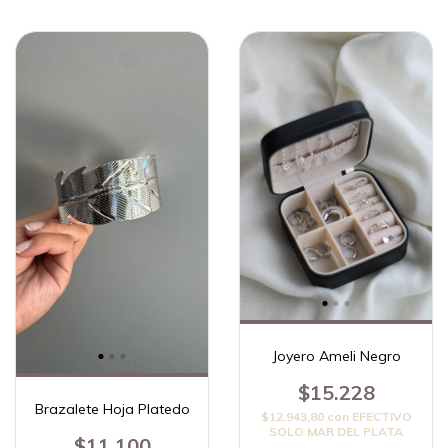
Joyero Ameli Negro
$15.228
Brazalete Hoja Platedo
$12.943,80
con
EFECTIVO
SOLO MAR DEL PLATA
$11.100