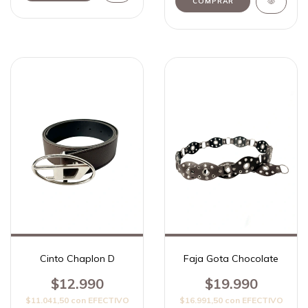
Cinto Chaplon D
Faja Gota Chocolate
$12.990
$19.990
$11.041,50
con
EFECTIVO
$16.991,50
con
EFECTIVO