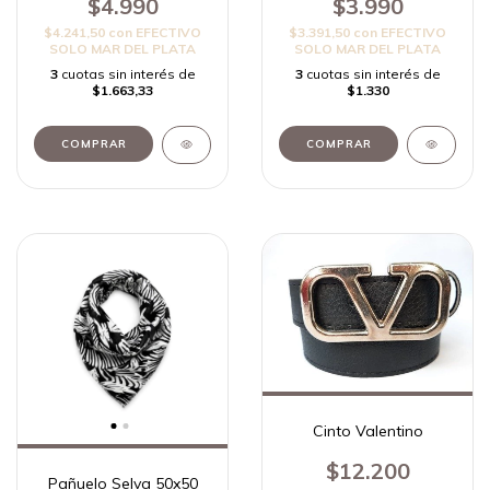
$4.990
$3.990
$4.241,50
con
EFECTIVO
$3.391,50
con
EFECTIVO
SOLO MAR DEL PLATA
SOLO MAR DEL PLATA
3
cuotas sin interés de
3
cuotas sin interés de
$1.663,33
$1.330
Cinto Valentino
$12.200
Pañuelo Selva 50x50