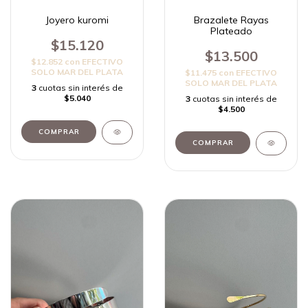
Joyero kuromi
Brazalete Rayas
Plateado
$15.120
$13.500
$12.852
con
EFECTIVO
SOLO MAR DEL PLATA
$11.475
con
EFECTIVO
SOLO MAR DEL PLATA
3
cuotas sin interés de
$5.040
3
cuotas sin interés de
$4.500