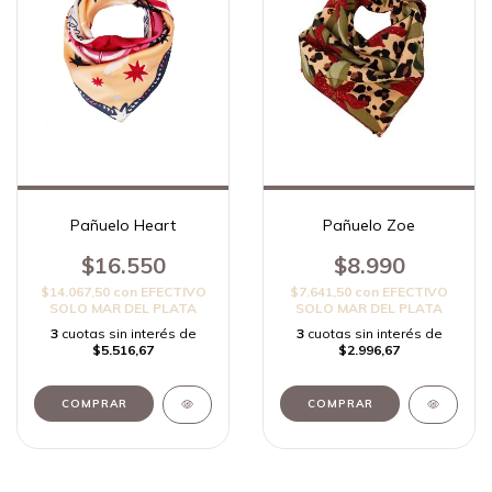
Pañuelo Zoe
Pañuelo Heart
$8.990
$16.550
$7.641,50
con
EFECTIVO
$14.067,50
con
EFECTIVO
SOLO MAR DEL PLATA
SOLO MAR DEL PLATA
3
cuotas sin interés de
3
cuotas sin interés de
$2.996,67
$5.516,67