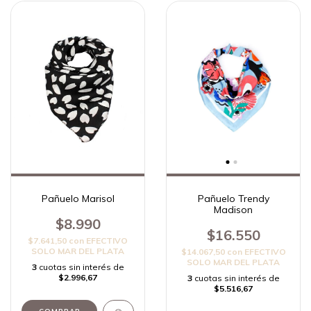
Pañuelo Marisol
Pañuelo Trendy
Madison
$8.990
$16.550
$7.641,50
con
EFECTIVO
SOLO MAR DEL PLATA
$14.067,50
con
EFECTIVO
SOLO MAR DEL PLATA
3
cuotas sin interés de
$2.996,67
3
cuotas sin interés de
$5.516,67