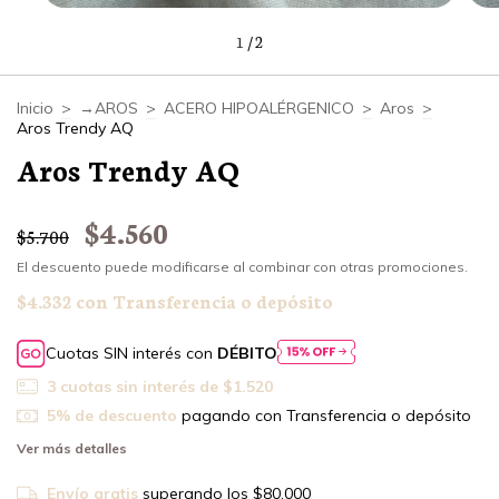
1
/
2
Inicio
>
→AROS
>
ACERO HIPOALÉRGENICO
>
Aros
>
Aros Trendy AQ
Aros Trendy AQ
$4.560
$5.700
El descuento puede modificarse al combinar con otras promociones.
$4.332
con
Transferencia o depósito
Cuotas SIN interés con
DÉBITO
3
cuotas sin interés de
$1.520
5% de descuento
pagando con Transferencia o depósito
Ver más detalles
Envío gratis
superando los
$80.000